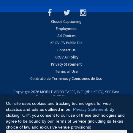
Closed Captioning
Employment
Ad Choices
KRGV-TV Public File
Contact Us
KRGV AI Policy
Privacy Statement
Terms of Use
Contrato de Terminos y Coniciones de Uso
Copyright
2026
MOBILE VIDEO TAPES, INC. (dba KRGV), 900 East
Expressway, Weslaco, TX 78596.
Our site uses cookies and tracking technologies for web
All Rights Reserved. Powered by:
Ruby Shore Software
statistics and ads as outlined in our
Privacy Statement
. By
clicking "OK", you consent to our use of these technologies and
agree to be bound by our Terms of Service (including its Texas
choice of law and exclusive venue provisions).