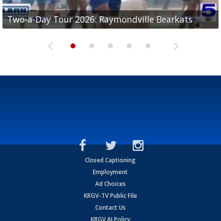
UTRGV football ranks fourth in SLC preseason poll
Two-a-Day Tour 2026: Raymondville Bearkats
Two-a-Day Tour 2026: Port Isabel Tarpons
and receiving votes in...
Two-a-Day Tour 2026: Santa Rosa Warriors
Two-a-Day Tour 2026: Edcouch-Elsa Yellowjackets
Closed Captioning
Employment
Ad Choices
KRGV-TV Public File
Contact Us
KRGV AI Policy