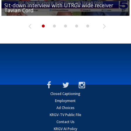
Sit-down interview with UTRGV wide receiver
UTRGV football ranks fourth in SLC preseason poll
Tavian Cord
Two-a-Day Tour 2026: Raymondville Bearkats
Two-a-Day Tour 2026: Port Isabel Tarpons
and receiving votes in...
Two-a-Day Tour 2026: Santa Rosa Warriors
Closed Captioning
Employment
Ad Choices
KRGV-TV Public File
Contact Us
KRGV AI Policy