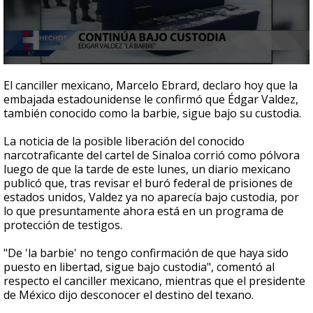
0
seconds
El canciller mexicano, Marcelo Ebrard, declaro hoy que la
of
embajada estadounidense le confirmó que Édgar Valdez,
1
también conocido como la barbie, sigue bajo su custodia.
minute,
48
seconds
La noticia de la posible liberación del conocido
narcotraficante del cartel de Sinaloa corrió como pólvora
luego de que la tarde de este lunes, un diario mexicano
publicó que, tras revisar el buró federal de prisiones de
estados unidos, Valdez ya no aparecía bajo custodia, por
lo que presuntamente ahora está en un programa de
protección de testigos.
"De 'la barbie' no tengo confirmación de que haya sido
puesto en libertad, sigue bajo custodia", comentó al
respecto el canciller mexicano, mientras que el presidente
de México dijo desconocer el destino del texano.