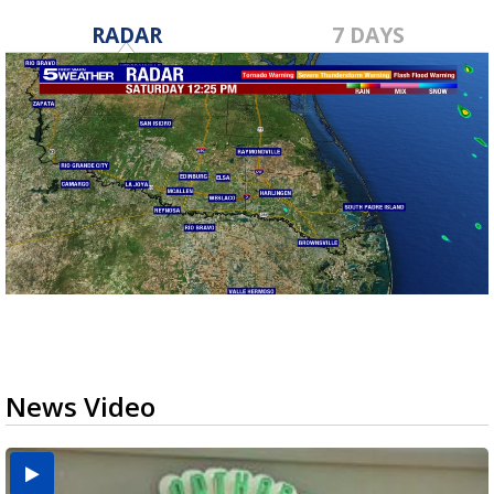
RADAR
7 DAYS
News Video