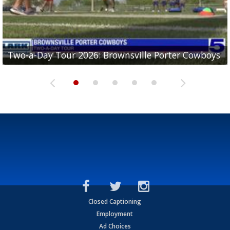
Two-a-Day Tour 2026: Brownsville Porter Cowboys
Two-a-Day Tour 2026: Brownsville Lopez Lobos
Two-a-Day Tour 2026: Mercedes Tigers
Two-a-Day Tour 2026: Progreso Red Ants
Two-a-Day Tour 2026: Donna Redskins
Closed Captioning
Employment
Ad Choices