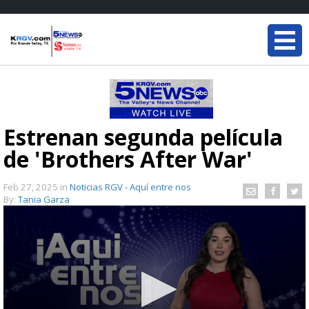
Estrenan segunda película
de 'Brothers After War'
Feb 27, 2025
in
Noticias RGV - Aquí entre nos
By:
Tania Garza