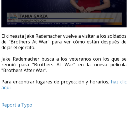
0
seconds
El cineasta Jake Rademacher vuelve a visitar a los soldados
of
de "Brothers At War" para ver cómo están después de
2
dejar el ejército.
minutes,
1
second
Jake Rademacher busca a los veteranos con los que se
reunió para "Brothers At War" en la nueva película
"Brothers After War".
Para encontrar lugares de proyección y horarios,
haz clic
aquí
.
Report a Typo