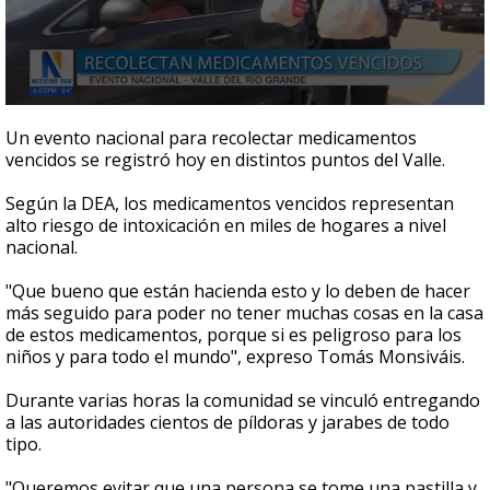
0
seconds
Un evento nacional para recolectar medicamentos
of
vencidos se registró hoy en distintos puntos del Valle.
1
minute,
58
Según la DEA, los medicamentos vencidos representan
seconds
alto riesgo de intoxicación en miles de hogares a nivel
nacional.
"Que bueno que están hacienda esto y lo deben de hacer
más seguido para poder no tener muchas cosas en la casa
de estos medicamentos, porque si es peligroso para los
niños y para todo el mundo", expreso Tomás Monsiváis.
Durante varias horas la comunidad se vinculó entregando
a las autoridades cientos de píldoras y jarabes de todo
tipo.
"Queremos evitar que una persona se tome una pastilla y