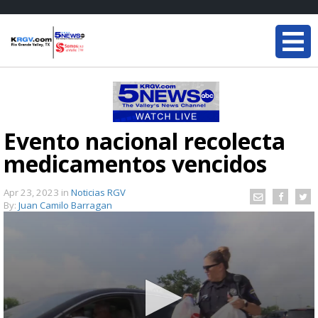
Evento nacional recolecta
medicamentos vencidos
Apr 23, 2023
in
Noticias RGV
By:
Juan Camilo Barragan