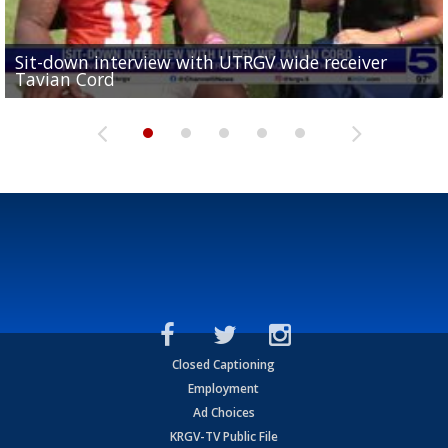
Sit-down interview with UTRGV wide receiver
UTRGV football ranks fourth in SLC preseason poll
Tavian Cord
Two-a-Day Tour 2026: Raymondville Bearkats
Two-a-Day Tour 2026: Port Isabel Tarpons
and receiving votes in...
Two-a-Day Tour 2026: Santa Rosa Warriors
Closed Captioning
Employment
Ad Choices
KRGV-TV Public File