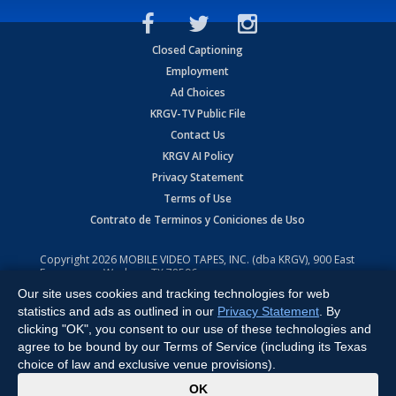
Closed Captioning
Employment
Ad Choices
KRGV-TV Public File
Contact Us
KRGV AI Policy
Privacy Statement
Terms of Use
Contrato de Terminos y Coniciones de Uso
Copyright
2026
MOBILE VIDEO TAPES, INC. (dba KRGV), 900 East
Expressway, Weslaco, TX 78596.
Our site uses cookies and tracking technologies for web
All Rights Reserved. Powered by:
Ruby Shore Software
statistics and ads as outlined in our
Privacy Statement
. By
clicking "OK", you consent to our use of these technologies and
agree to be bound by our Terms of Service (including its Texas
choice of law and exclusive venue provisions).
x
OK