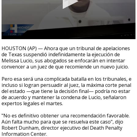
0
seconds
HOUSTON (AP) — Ahora que un tribunal de apelaciones
of
de Texas suspendió indefinidamente la ejecución de
1
Melissa Lucio, sus abogados se enfocarán en intentar
minute,
0
convencer a un juez de que recomiende un nuevo juicio.
Pero esa será una complicada batalla en los tribunales, e
incluso si logran persuadir al juez, la máxima corte penal
del estado —que tiene la decisión final— podría no estar
de acuerdo y mantener la condena de Lucio, señalaron
expertos legales el martes.
"No es definitivo obtener una recomendación favorable.
Aún falta mucho para que se resuelva este caso", dijo
Robert Dunham, director ejecutivo del Death Penalty
Information Center.