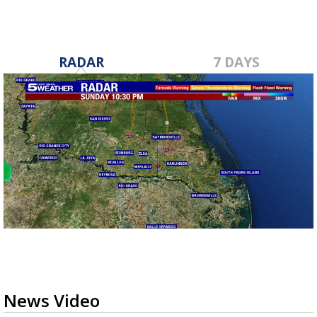
RADAR
7 DAYS
News Video