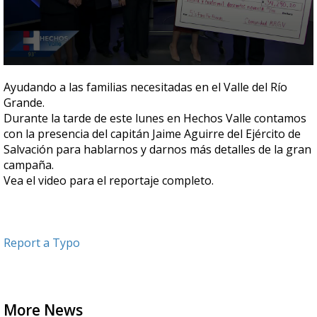
0
seconds
Ayudando a las familias necesitadas en el Valle del Río 
of
Grande.
2
minutes,
Durante la tarde de este lunes en Hechos Valle contamos 
19
con la presencia del capitán Jaime Aguirre del Ejército de 
seconds
Salvación para hablarnos y darnos más detalles de la gran 
campa
ña.
Vea el video para el reportaje completo.
Report a Typo
More News