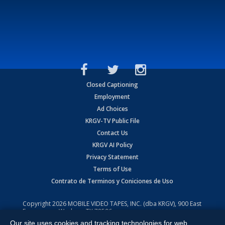
Closed Captioning
Employment
Ad Choices
KRGV-TV Public File
Contact Us
KRGV AI Policy
Privacy Statement
Terms of Use
Contrato de Terminos y Coniciones de Uso
Copyright
2026
MOBILE VIDEO TAPES, INC. (dba KRGV), 900 East
Expressway, Weslaco, TX 78596.
Our site uses cookies and tracking technologies for web
All Rights Reserved. Powered by:
Ruby Shore Software