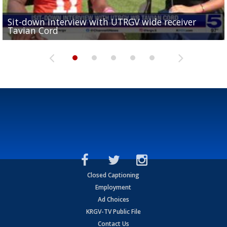
Sit-down interview with UTRGV wide receiver
UTRGV football ranks fourth in SLC preseason poll
Tavian Cord
Two-a-Day Tour 2026: Raymondville Bearkats
Two-a-Day Tour 2026: Port Isabel Tarpons
and receiving votes in...
Two-a-Day Tour 2026: Santa Rosa Warriors
Closed Captioning
Employment
Ad Choices
KRGV-TV Public File
Contact Us