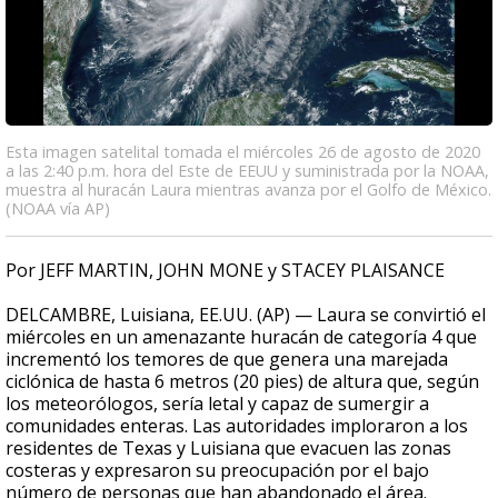
Esta imagen satelital tomada el miércoles 26 de agosto de 2020
a las 2:40 p.m. hora del Este de EEUU y suministrada por la NOAA,
muestra al huracán Laura mientras avanza por el Golfo de México.
(NOAA vía AP)
Por JEFF MARTIN, JOHN MONE y STACEY PLAISANCE
DELCAMBRE, Luisiana, EE.UU. (AP) — Laura se convirtió el
miércoles en un amenazante huracán de categoría 4 que
incrementó los temores de que genera una marejada
ciclónica de hasta 6 metros (20 pies) de altura que, según
los meteorólogos, sería letal y capaz de sumergir a
comunidades enteras. Las autoridades imploraron a los
residentes de Texas y Luisiana que evacuen las zonas
costeras y expresaron su preocupación por el bajo
número de personas que han abandonado el área.