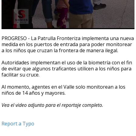
0
seconds
PROGRESO - La Patrulla Fronteriza implementa una nueva
of
medida en los puertos de entrada para poder monitorear
2
a los niños que cruzan la frontera de manera ilegal.
minutes,
5
seconds
Autoridades implementan el uso de la biometría con el fin
de evitar que algunos traficantes utilicen a los niños para
facilitar su cruce.
Al momento, agentes en el Valle solo monitorean a los
niños de 14 años y mayores.
Vea el video adjunto para el reportaje completo.
Report a Typo