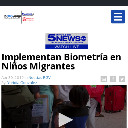
Implementan Biometría en
Niños Migrantes
Apr 30, 2019
in
Noticias RGV
By:
Yuridia Gonzalez