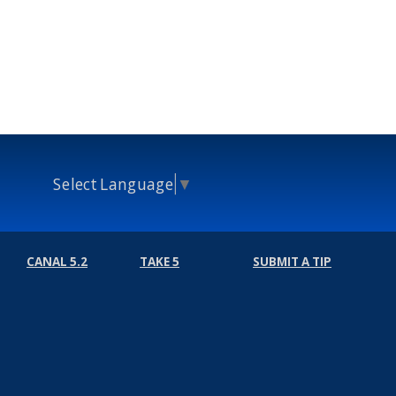
Select Language
▼
CANAL 5.2
TAKE 5
SUBMIT A TIP