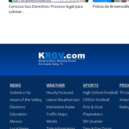
Conozca Sus Derechos: Proceso legal para
Policía de Brownsvill
solicitar...
NEWS
WEATHER
SPORTS
PRO
Submit a Tip
Hourly Forecast
High School Football
TV Li
Heart of the Valley
Latest Weathercast
UTRGV Football
Ante
Elections
Interactive Radar
First & Goal
Ratin
Education
Traffic Maps
Playmakers
Mexico
Winds
5th Quarter
Local News
Tide Information
Two-A-Day Tours