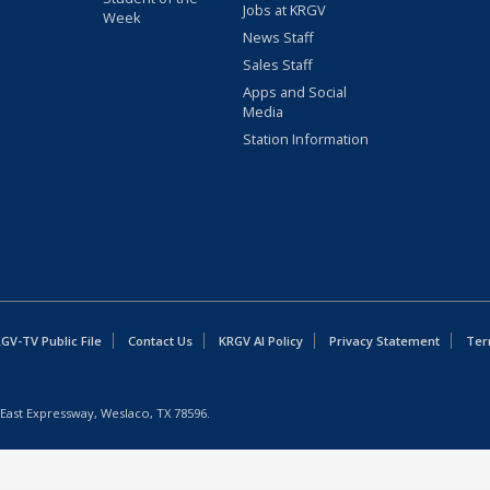
Jobs at KRGV
Week
News Staff
Sales Staff
Apps and Social
Media
Station Information
GV-TV Public File
Contact Us
KRGV AI Policy
Privacy Statement
Ter
East Expressway, Weslaco, TX 78596.