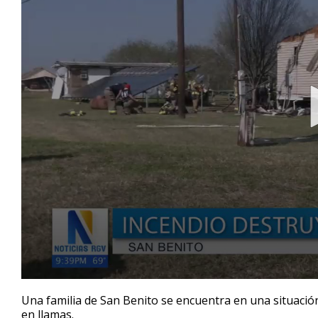
0
seconds
Una familia de San Benito se encuentra en una situaci
of
en llamas.
2