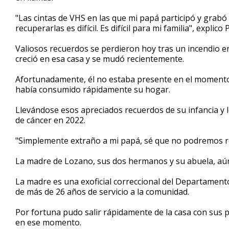
minutes,
6
"Las cintas de VHS en las que mi papá participó y grab
seconds
Volume
recuperarlas es difícil. Es difícil para mi familia", explic
90%
Valiosos recuerdos se perdieron hoy tras un incendio en
creció en esa casa y se mudó recientemente.
Afortunadamente, él no estaba presente en el momento 
había consumido rápidamente su hogar.
Llevándose esos apreciados recuerdos de su infancia y 
de cáncer en 2022.
"Simplemente extraño a mi papá, sé que no podremos r
La madre de Lozano, sus dos hermanos y su abuela, aún 
La madre es una exoficial correccional del Departamento
de más de 26 años de servicio a la comunidad.
Por fortuna pudo salir rápidamente de la casa con sus 
en ese momento.