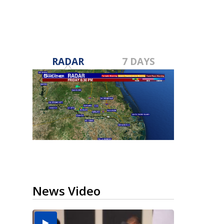
RADAR
7 DAYS
News Video