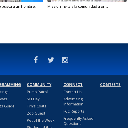
e busca a un hombre...
Mission invita a la comunidad a un...
GRAMMING
COMMUNITY
CONNECT
CONTESTS
stings
Pump Patrol
Contact Us
nnas
5/1 Day
Advertising
Information
gs Guide
Tim's Coats
FCC Reports
Zoo Guest
Frequently Asked
Pet of the Week
Questions
Student of the