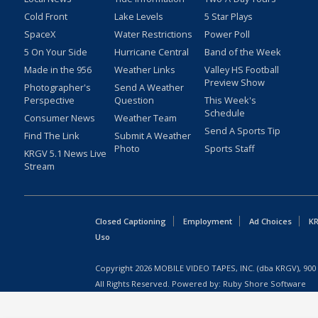
Cold Front
Lake Levels
5 Star Plays
SpaceX
Water Restrictions
Power Poll
5 On Your Side
Hurricane Central
Band of the Week
Made in the 956
Weather Links
Valley HS Football
Preview Show
Photographer's
Send A Weather
Perspective
Question
This Week's
Schedule
Consumer News
Weather Team
Send A Sports Tip
Find The Link
Submit A Weather
Photo
Sports Staff
KRGV 5.1 News Live
Stream
Closed Captioning
Employment
Ad Choices
KR
Uso
Copyright
2026
MOBILE VIDEO TAPES, INC. (dba KRGV), 900 
All Rights Reserved. Powered by:
Ruby Shore Software