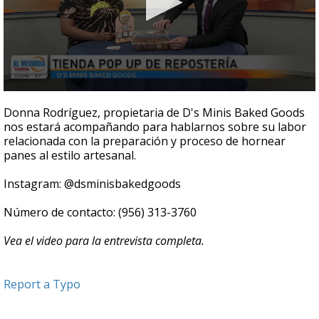
0
seconds
Donna Rodríguez, propietaria de D's Minis Baked Goods
of
nos estará acompañando para hablarnos sobre su labor
5
relacionada con la preparación y proceso de hornear
minutes,
29
panes al estilo artesanal.
seconds
Instagram: @dsminisbakedgoods
Número de contacto: (956) 313-3760
Vea el video para la entrevista completa.
Report a Typo