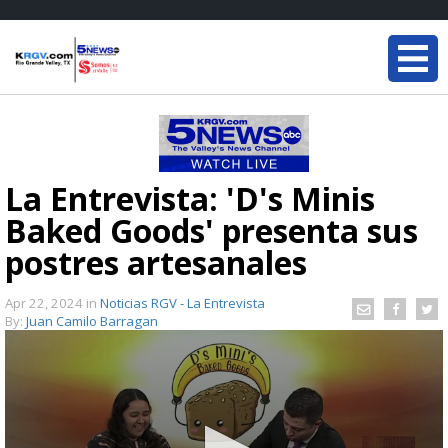
La Entrevista: 'D's Minis
Baked Goods' presenta sus
postres artesanales
Apr 22, 2024
in
Noticias RGV - La Entrevista
By:
Juan Camilo Barragan