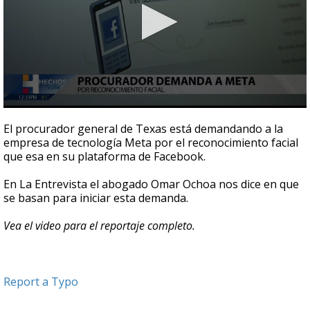
0
seconds
El procurador general de Texas está demandando a la
of
empresa de tecnología Meta por el reconocimiento facial
3
que esa en su plataforma de Facebook.
minutes,
8
seconds
En La Entrevista el abogado Omar Ochoa nos dice en que
se basan para iniciar esta demanda.
Vea el video para el reportaje completo.
Report a Typo