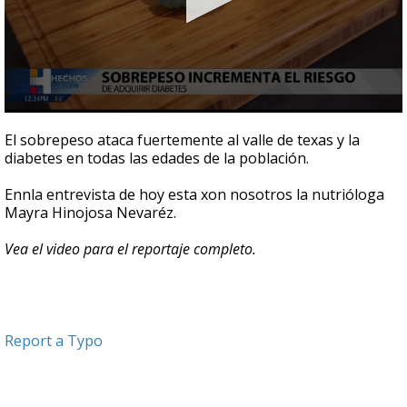
0
seconds
El sobrepeso ataca fuertemente al valle de texas y la
of
diabetes en todas las edades de la población.
3
minutes,
29
Ennla entrevista de hoy esta xon nosotros la nutrióloga
seconds
Mayra Hinojosa Nevaréz.
Vea el video para el reportaje completo.
Report a Typo