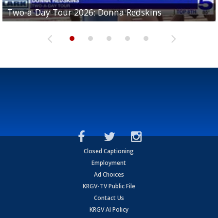
Two-a-Day Tour 2026: Brownsville St. Joseph
Two-a-Day Tour 2026: Donna Redskins
Two-a-Day Tour 2026: Brownsville Pace Vikings
Two-a-Day Tour 2026: La Joya Coyotes
Two-a-Day Tour 2026: Rio Hondo Bobcats
Bloodhounds
Closed Captioning
Employment
Ad Choices
KRGV-TV Public File
Contact Us
KRGV AI Policy