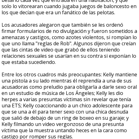
besarlo cada vez que entraba en una habitación, y que
solo lo vitorearan cuando jugaba juegos de baloncesto en
los que decían que era un fanático de las pelotas.
Los acusadores alegaron que también se les ordenó
firmar formularios de no divulgación y fueron sometidos a
amenazas y castigos, como azotes violentos, si rompían lo
que uno llama "reglas de Rob". Algunos dijeron que creían
que las cintas de video que grabó de ellos teniendo
relaciones sexuales se usarían en su contra si exponían lo
que estaba sucediendo.
Entre los otros cuadros más preocupantes: Kelly mantiene
una pistola a su lado mientras él reprendía a una de sus
acusadoras como preludio para obligarla a darle sexo oral
en un estudio de música de Los Ángeles; Kelly les dio
herpes a varias presuntas víctimas sin revelar que tenía
una ETS; Kelly coaccionando a un chico adolescente para
que se una a él para tener sexo con una chica desnuda
que salió de debajo de un ring de boxeo en su garaje; y
Kelly filmando un video vergonzoso de una presunta
víctima que la muestra untando heces en la cara como
castigo por romper sus reglas.