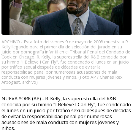
ARCHIVO - Esta foto del viernes 9 de mayo de 2008 muestra a R.
Kelly llegando para el primer día de selección del jurado en su
juicio por pornografía infantil en el Tribunal Penal del Condado de
Cook en Chicago. R. Kelly, la superestrella del R&B conocida por
su himno "I Believe I Can Fly", fue condenado el lunes en un juicio
por tráfico sexual después de décadas de evitar la
responsabilidad penal por numerosas acusaciones de mala
conducta con mujeres jóvenes y niños. (Foto AP / Charles Rex
Arbogast, archivo)
NUEVA YORK (AP) - R. Kelly, la superestrella del R&B
conocida por su himno "I Believe I Can Fly", fue condenado
el lunes en un juicio por tráfico sexual después de décadas
de evitar la responsabilidad penal por numerosas
acusaciones de mala conducta con mujeres jóvenes y
niños.