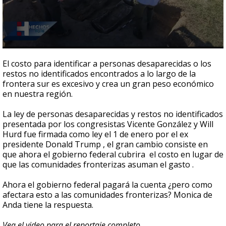
0
seconds
El costo para identificar a personas desaparecidas o los
of
restos no identificados encontrados a lo largo de la
2
frontera sur es excesivo y crea un gran peso económico
minutes,
3
en nuestra región.
seconds
La ley de personas desaparecidas y restos no identificados
presentada por los congresistas Vicente González y Will
Hurd fue firmada como ley el 1 de enero por el ex
presidente Donald Trump , el gran cambio consiste en
que ahora el gobierno federal cubrira el costo en lugar de
que las comunidades fronterizas asuman el gasto .
Ahora el gobierno federal pagará la cuenta ¿pero como
afectara esto a las comunidades fronterizas? Monica de
Anda tiene la respuesta.
Vea el video para el reportaje completo.