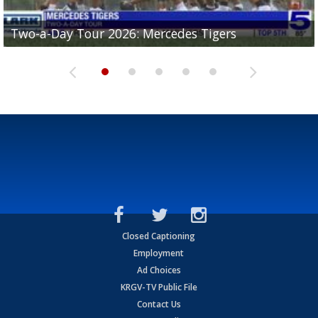
Two-a-Day Tour 2026: Mercedes Tigers
Two-a-Day Tour 2026: Progreso Red Ants
Two-a-Day Tour 2026: Donna Redskins
Two-a-Day Tour 2026: Brownsville Pace Vikings
Two-a-Day Tour 2026: La Joya Coyotes
Closed Captioning
Employment
Ad Choices
KRGV-TV Public File
Contact Us