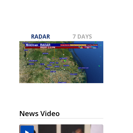
RADAR
7 DAYS
News Video