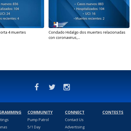
orta 4 muertes
Condado Hidalgo dos muertes relacionadas
con coronavirus,...
GRAMMING
COMMUNITY
CONNECT
CONTESTS
stings
Pump Patrol
Contact Us
nnas
5/1 Day
Advertising