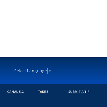
Select Language
▼
CANAL 5.2
TAKE 5
SUBMIT A TIP