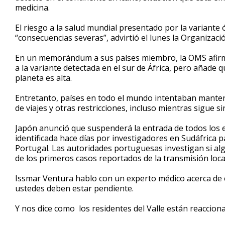
medicina.
minutes,
51
seconds
Volume
El riesgo a la salud mundial presentado por la variante
90%
“consecuencias severas”, advirtió el lunes la Organizaci
En un memorándum a sus países miembro, la OMS afirma
a la variante detectada en el sur de África, pero añade 
planeta es alta.
Entretanto, países en todo el mundo intentaban manten
de viajes y otras restricciones, incluso mientras sigue si
Japón anunció que suspenderá la entrada de todos los e
identificada hace días por investigadores en Sudáfrica 
Portugal. Las autoridades portuguesas investigan si alg
de los primeros casos reportados de la transmisión local 
Issmar Ventura hablo con un experto médico acerca de e
ustedes deben estar pendiente.
Y nos dice como los residentes del Valle están reaccion