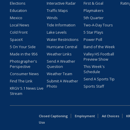
Elections
Interactive Radar
First & Goal
Ratin
Education
Traffic Maps
Playmakers
Mexico
Winds
5th Quarter
Local News
Tide Information
Two-A-Day Tours
Cold Front
Lake Levels
5 Star Plays
SpaceX
Water Restrictions
Power Poll
5 On Your Side
Hurricane Central
Band of the Week
Made in the 956
Weather Links
Valley HS Football
Preview Show
Photographer's
Send A Weather
Perspective
Question
This Week's
Schedule
Consumer News
Weather Team
Send A Sports Tip
Find The Link
Submit A Weather
Photo
Sports Staff
KRGV 5.1 News Live
Stream
Closed Captioning
Employment
Ad Choices
KR
Uso