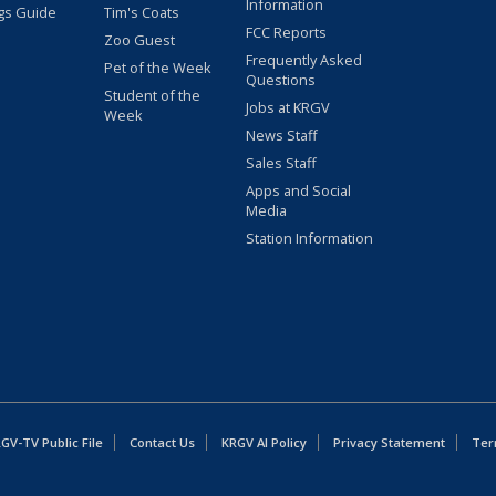
Information
gs Guide
Tim's Coats
FCC Reports
Zoo Guest
Frequently Asked
Pet of the Week
Questions
Student of the
Jobs at KRGV
Week
News Staff
Sales Staff
Apps and Social
Media
Station Information
GV-TV Public File
Contact Us
KRGV AI Policy
Privacy Statement
Ter