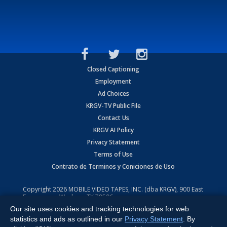
Closed Captioning
Employment
Ad Choices
KRGV-TV Public File
Contact Us
KRGV AI Policy
Privacy Statement
Terms of Use
Contrato de Terminos y Coniciones de Uso
Copyright
2026
MOBILE VIDEO TAPES, INC. (dba KRGV), 900 East
Expressway, Weslaco, TX 78596.
Our site uses cookies and tracking technologies for web
All Rights Reserved. Powered by:
Ruby Shore Software
statistics and ads as outlined in our
Privacy Statement
. By