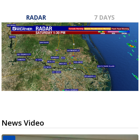
RADAR
7 DAYS
News Video