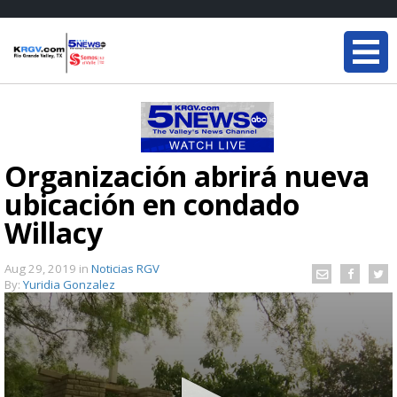
Organización abrirá nueva
ubicación en condado
Willacy
Aug 29, 2019
in
Noticias RGV
By:
Yuridia Gonzalez