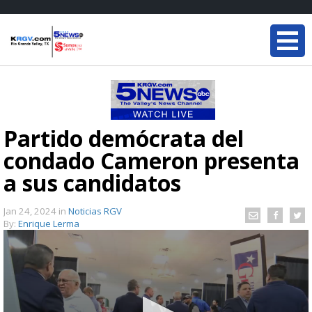
Partido demócrata del
condado Cameron presenta
a sus candidatos
Jan 24, 2024
in
Noticias RGV
By:
Enrique Lerma