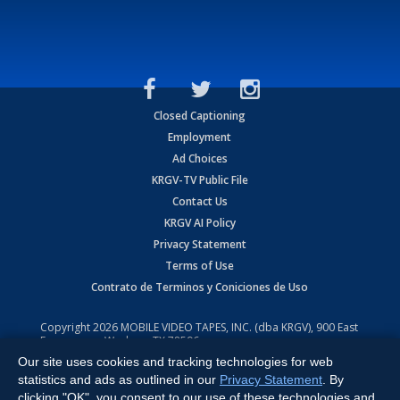
Closed Captioning
Employment
Ad Choices
KRGV-TV Public File
Contact Us
KRGV AI Policy
Privacy Statement
Terms of Use
Contrato de Terminos y Coniciones de Uso
Copyright
2026
MOBILE VIDEO TAPES, INC. (dba KRGV), 900 East
Expressway, Weslaco, TX 78596.
Our site uses cookies and tracking technologies for web
All Rights Reserved. Powered by:
Ruby Shore Software
statistics and ads as outlined in our
Privacy Statement
. By
clicking "OK", you consent to our use of these technologies and