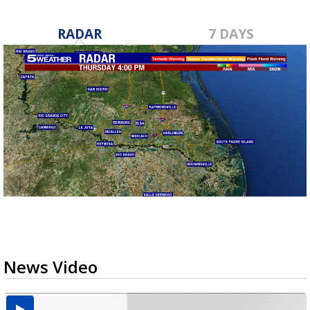
RADAR
7 DAYS
News Video