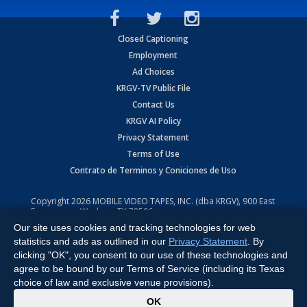
Closed Captioning
Employment
Ad Choices
KRGV-TV Public File
Contact Us
KRGV AI Policy
Privacy Statement
Terms of Use
Contrato de Terminos y Coniciones de Uso
Copyright
2026
MOBILE VIDEO TAPES, INC. (dba KRGV), 900 East
Expressway, Weslaco, TX 78596.
Our site uses cookies and tracking technologies for web
All Rights Reserved. Powered by:
Ruby Shore Software
statistics and ads as outlined in our
Privacy Statement
. By
clicking "OK", you consent to our use of these technologies and
agree to be bound by our Terms of Service (including its Texas
choice of law and exclusive venue provisions).
x
OK