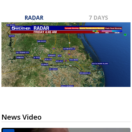
RADAR
7 DAYS
News Video