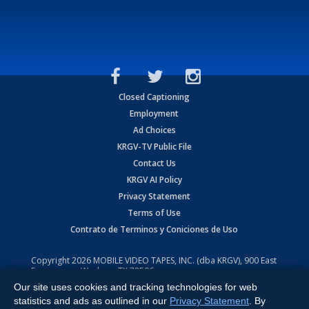
Closed Captioning
Employment
Ad Choices
KRGV-TV Public File
Contact Us
KRGV AI Policy
Privacy Statement
Terms of Use
Contrato de Terminos y Coniciones de Uso
Copyright
2026
MOBILE VIDEO TAPES, INC. (dba KRGV), 900 East
Expressway, Weslaco, TX 78596.
Our site uses cookies and tracking technologies for web
All Rights Reserved. Powered by:
Ruby Shore Software
statistics and ads as outlined in our
Privacy Statement
. By