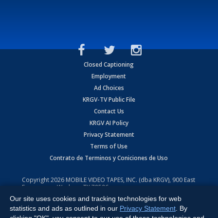
Closed Captioning
Employment
Ad Choices
KRGV-TV Public File
Contact Us
KRGV AI Policy
Privacy Statement
Terms of Use
Contrato de Terminos y Coniciones de Uso
Copyright
2026
MOBILE VIDEO TAPES, INC. (dba KRGV), 900 East
Expressway, Weslaco, TX 78596.
Our site uses cookies and tracking technologies for web
All Rights Reserved. Powered by:
Ruby Shore Software
statistics and ads as outlined in our
Privacy Statement
. By