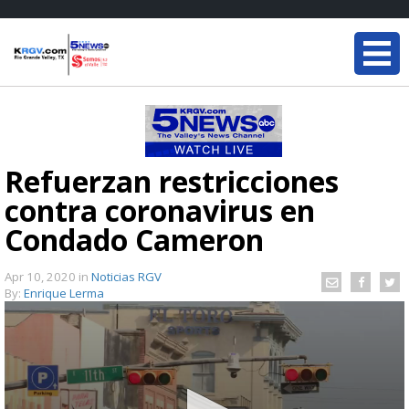
Refuerzan restricciones
contra coronavirus en
Condado Cameron
Apr 10, 2020
in
Noticias RGV
By:
Enrique Lerma