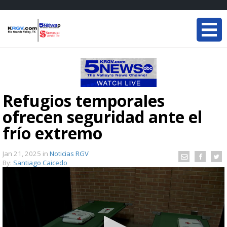
Refugios temporales
ofrecen seguridad ante el
frío extremo
Jan 21, 2025
in
Noticias RGV
By:
Santiago Caicedo