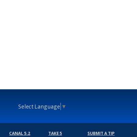
Select Language
▼
CANAL 5.2
TAKE 5
SUBMIT A TIP