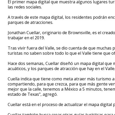
El primer mapa digital que muestra algunos lugares turís
of
las redes sociales.
1
minute,
55
A través de este mapa digital, los residentes podrán en
seconds
Volume
parques de atracciones.
90%
Jonathan Cuellar, originario de Brownsville, es el crea
trabajar en el 2019.
Tras vivir fuera del Valle, se dio cuenta de que muchas
turistas no saben sobre todo lo que el Valle tiene que of
Hace dos semanas, Cuellar diseñó un mapa digital que m
acuáticos, y los parques de atracción que hay en el Valle
Cuella indica que tiene como meta atraer más turismo a 
compartiendo, para que crezca, para que más gente veng
mejor que la calle, tenemos a México a 5 minutos, tene
estado de Texas", agregó.
Cuellar está en el proceso de actualizar el mapa digital 
Cuellar también busca crear otras guías turísticas para