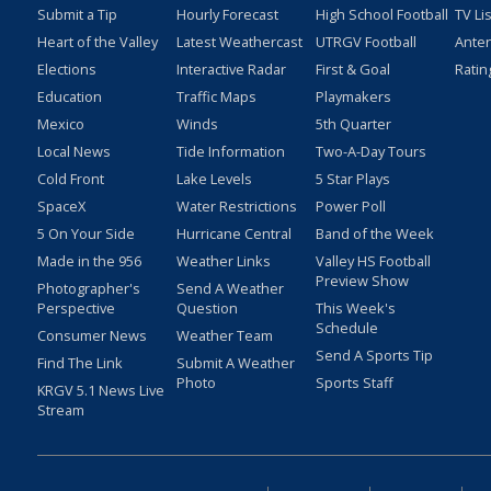
Submit a Tip
Hourly Forecast
High School Football
TV Li
Heart of the Valley
Latest Weathercast
UTRGV Football
Ante
Elections
Interactive Radar
First & Goal
Ratin
Education
Traffic Maps
Playmakers
Mexico
Winds
5th Quarter
Local News
Tide Information
Two-A-Day Tours
Cold Front
Lake Levels
5 Star Plays
SpaceX
Water Restrictions
Power Poll
5 On Your Side
Hurricane Central
Band of the Week
Made in the 956
Weather Links
Valley HS Football
Preview Show
Photographer's
Send A Weather
Perspective
Question
This Week's
Schedule
Consumer News
Weather Team
Send A Sports Tip
Find The Link
Submit A Weather
Photo
Sports Staff
KRGV 5.1 News Live
Stream