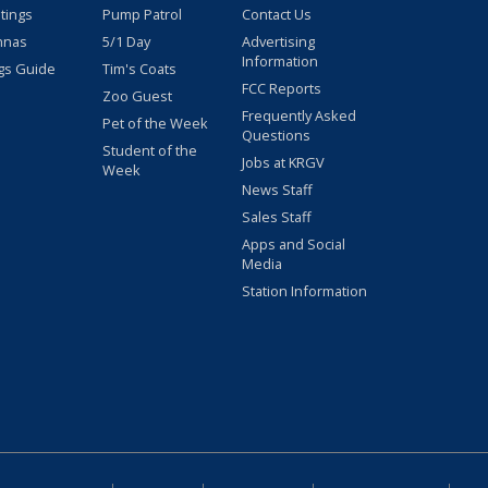
stings
Pump Patrol
Contact Us
nnas
5/1 Day
Advertising
Information
gs Guide
Tim's Coats
FCC Reports
Zoo Guest
Frequently Asked
Pet of the Week
Questions
Student of the
Jobs at KRGV
Week
News Staff
Sales Staff
Apps and Social
Media
Station Information