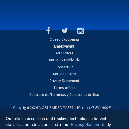
Closed Captioning
Employment
Ad Choices
KRGV-TV Public File
Contact Us
KRGV AI Policy
Privacy Statement
Terms of Use
Contrato de Terminos y Coniciones de Uso
Copyright
2026
MOBILE VIDEO TAPES, INC. (dba KRGV), 900 East
Expressway, Weslaco, TX 78596.
Our site uses cookies and tracking technologies for web
All Rights Reserved. Powered by:
Ruby Shore Software
statistics and ads as outlined in our
Privacy Statement
. By