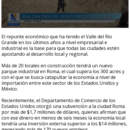
0
seconds
El repunte económico que ha tenido el Valle del Río
of
Grande en los últimos años a nivel empresarial e
3
industrial es la base para que todas las ciudades estén
minutes,
23
apostando al desarrollo local y regional.
seconds
Más de 20 locales en construcción tendrá un nuevo
parque industrial en Roma, el cual supera los 300 acres y
con el que se busca catapultar la economía a nivel de
importación entre este sector de los Estados Unidos y
México.
Recientemente, el Departamento de Comercio de los
Estados Unidos otorgó una subvención a la ciudad Roma
por más de $1,7 millones de dólares, quienes afirman que
con ese dinero en menos de seis meses la economía local
tendría una inversión externa superior a los $14 millones,
generando más de 170 nuevos empleos.