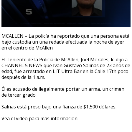
0
seconds
MCALLEN – La policía ha reportado que una persona está
of
bajo custodia un una redada efectuada la noche de ayer
30
en el centro de McAllen.
seconds
El Teniente de la Policía de McAllen, Joel Morales, le dijo a
CHANNEL 5 NEWS que Iván Gustavo Salinas de 23 años de
edad, fue arrestado en LIT Ultra Bar en la Calle 17th poco
después de la 1 a.m.
Él es acusado de ilegalmente portar un arma, un crimen
de tercer grado.
Salnas está preso bajo una fianza de $1,500 dólares.
Vea el video para más información.