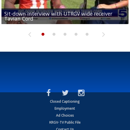
Sit-down interview with UTRGV wide receiver
UTRGV football ranks fourth in SLC preseason poll
Tavian Cord
Two-a-Day Tour 2026: Raymondville Bearkats
Two-a-Day Tour 2026: Port Isabel Tarpons
and receiving votes in...
Two-a-Day Tour 2026: Santa Rosa Warriors
Closed Captioning
Employment
Ad Choices
KRGV-TV Public File
Contact Us