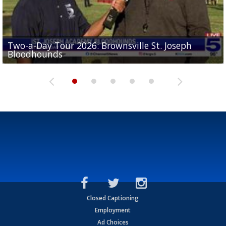
Two-a-Day Tour 2026: Brownsville St. Joseph
Two-a-Day Tour 2026: St. Joseph Academy
Sit-down interview with UTRGV wide receiver
Bloodhounds
Bloodhounds
Two-a-Day Tour 2026: Sharyland Rattlers
Tavian Cord
Two-a-Day Tour 2026: Raymondville Bearkats
Closed Captioning
Employment
Ad Choices