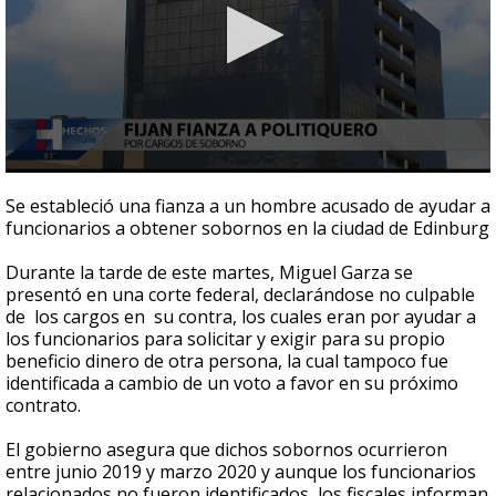
0
seconds
Se estableció una fianza a un hombre acusado de ayudar a
of
funcionarios a obtener sobornos en la ciudad de Edinburg
1
minute,
29
Durante la tarde de este martes, Miguel Garza se
seconds
presentó en una corte federal, declarándose no culpable
de los cargos en su contra, los cuales eran por ayudar a
los funcionarios para solicitar y exigir para su propio
beneficio dinero de otra persona, la cual tampoco fue
identificada a cambio de un voto a favor en su próximo
contrato.
El gobierno asegura que dichos sobornos ocurrieron
entre junio 2019 y marzo 2020 y aunque los funcionarios
relacionados no fueron identificados, los fiscales informan