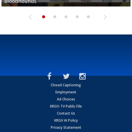
Bloodhounds
Bloodhounds
Two-a-Day Tour 2026: Sharyland Rattlers
Tavian Cord
Two-a-Day Tour 2026: Raymondville Bearkats
Closed Captioning
Employment
Ad Choices
KRGV-TV Public File
Contact Us
KRGV AI Policy
Privacy Statement