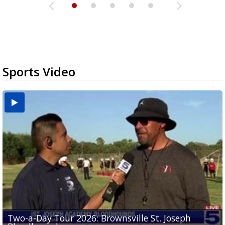
Sports Video
Two-a-Day Tour 2026: Brownsville St. Joseph
Two-a-Day Tour 2026: St. Joseph Academy
Sit-down interview with UTRGV wide receiver