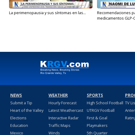
La perimenopausia y sus síntomas en las...
Recomendaciones para
medicamentos GLP-
NEWS
WEATHER
SPORTS
PRO
Submit a Tip
Hourly Forecast
High School Football
TV Li
Heart of the Valley
Latest Weathercast
UTRGV Football
Ante
Elections
Interactive Radar
First & Goal
Ratin
Education
Traffic Maps
Playmakers
Mexico
Winds
5th Quarter