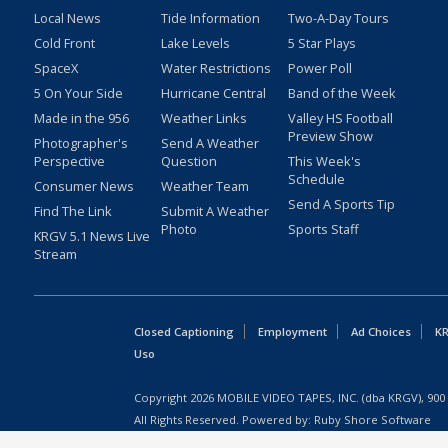
Local News
Tide Information
Two-A-Day Tours
Cold Front
Lake Levels
5 Star Plays
SpaceX
Water Restrictions
Power Poll
5 On Your Side
Hurricane Central
Band of the Week
Made in the 956
Weather Links
Valley HS Football
Preview Show
Photographer's
Send A Weather
Perspective
Question
This Week's
Schedule
Consumer News
Weather Team
Send A Sports Tip
Find The Link
Submit A Weather
Photo
Sports Staff
KRGV 5.1 News Live
Stream
Closed Captioning
Employment
Ad Choices
KR
Uso
Copyright
2026
MOBILE VIDEO TAPES, INC. (dba KRGV), 900 
All Rights Reserved. Powered by:
Ruby Shore Software