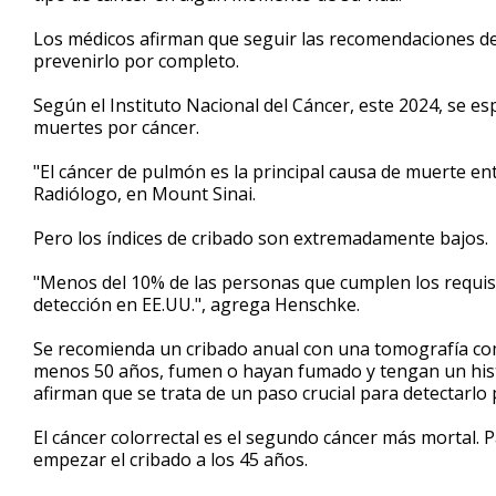
minute,
55
Los médicos afirman que seguir las recomendaciones d
seconds
Volume
prevenirlo por completo.
90%
Según el Instituto Nacional del Cáncer, este 2024, se e
muertes por cáncer.
"El cáncer de pulmón es la principal causa de muerte e
Radiólogo, en Mount Sinai.
Pero los índices de cribado son extremadamente bajos.
"Menos del 10% de las personas que cumplen los requisi
detección en EE.UU.", agrega Henschke.
Se recomienda un cribado anual con una tomografía com
menos 50 años, fumen o hayan fumado y tengan un hist
afirman que se trata de un paso crucial para detectarlo
El cáncer colorrectal es el segundo cáncer más mortal.
empezar el cribado a los 45 años.