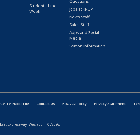
Questions
Student of the
Jobs at KRGV
Week
News Staff
Sales Staff
Apps and Social
Media
Station Information
GV-TV Public File
Contact Us
KRGV AI Policy
Privacy Statement
Ter
East Expressway, Weslaco, TX 78596.