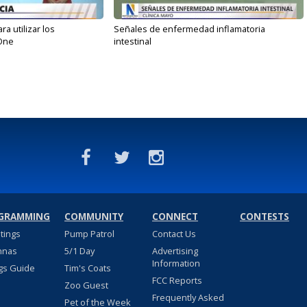
 utilizar los
Señales de enfermedad inflamatoria
One
intestinal
GRAMMING
COMMUNITY
CONNECT
CONTESTS
stings
Pump Patrol
Contact Us
nnas
5/1 Day
Advertising
Information
gs Guide
Tim's Coats
FCC Reports
Zoo Guest
Frequently Asked
Pet of the Week