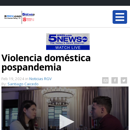
Violencia doméstica
pospandemia
Feb 19, 2024
in
Noticias RGV
By:
Santiago Caicedo