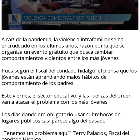
0
seconds
A raíz de la pandemia, la violencia intrafamiliar se ha
of
encrudecido en los últimos años, razón por la que se
2
organiza un evento gratuito que busca cambiar
minutes,
46
comportamientos violentos entre los más jóvenes.
seconds
Pues según el fiscal del condado hidalgo, él piensa que los
jóvenes están aprendiendo malos hábitos de
comportamiento de los padres.
Este viernes, el sector educativo, y las fuerzas del orden
van a atacar el problema con los más jóvenes.
Los días donde era obligatorio usar cubrebocas en
lugares públicos casi parece algo del pasado.
"Tenemos un problema aquí." Terry Palacios, Fiscal del
condado Hidalgo.