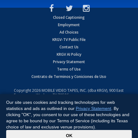
Closed Captioning
Employment
Ad Choices
KRGV-TV Public File
Contact Us
KRGV AI Policy
Privacy Statement
Terms of Use
Contrato de Terminos y Coniciones de Uso
Copyright
2026
MOBILE VIDEO TAPES, INC. (dba KRGV), 900 East
Expressway, Weslaco, TX 78596.
Our site uses cookies and tracking technologies for web
All Rights Reserved. Powered by:
Ruby Shore Software
statistics and ads as outlined in our
Privacy Statement
. By
clicking "OK", you consent to our use of these technologies and
agree to be bound by our Terms of Service (including its Texas
choice of law and exclusive venue provisions).
x
OK