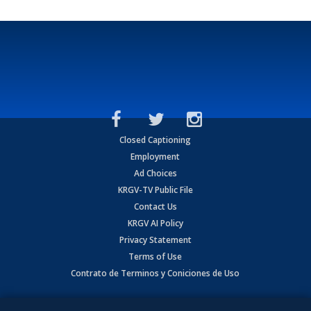
Closed Captioning
Employment
Ad Choices
KRGV-TV Public File
Contact Us
KRGV AI Policy
Privacy Statement
Terms of Use
Contrato de Terminos y Coniciones de Uso
Copyright
2026
MOBILE VIDEO TAPES, INC. (dba KRGV), 900 East