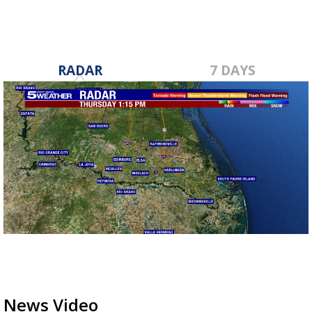
RADAR
7 DAYS
News Video