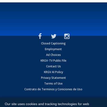
Closed Captioning
Employment
Ad Choices
KRGV-TV Public File
Contact Us
KRGV AI Policy
Privacy Statement
Terms of Use
Contrato de Terminos y Coniciones de Uso
Copyright
2026
MOBILE VIDEO TAPES, INC. (dba KRGV), 900 East
Expressway, Weslaco, TX 78596.
Our site uses cookies and tracking technologies for web