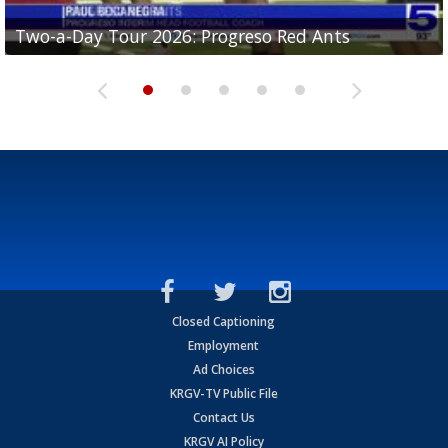
Two-a-Day Tour 2026: Progreso Red Ants
Two-a-Day Tour 2026: Donna Redskins
Two-a-Day Tour 2026: Brownsville Pace Vikings
Two-a-Day Tour 2026: La Joya Coyotes
Two-a-Day Tour 2026: Rio Hondo Bobcats
Closed Captioning
Employment
Ad Choices
KRGV-TV Public File
Contact Us
KRGV AI Policy