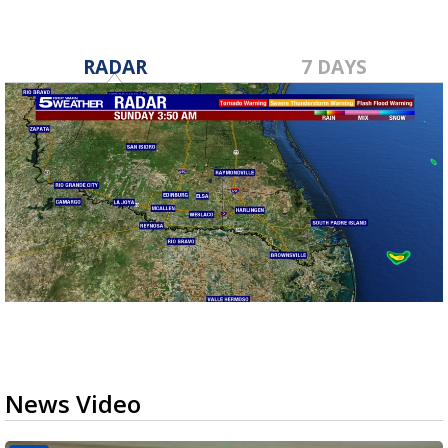
RADAR
7 DAYS
News Video