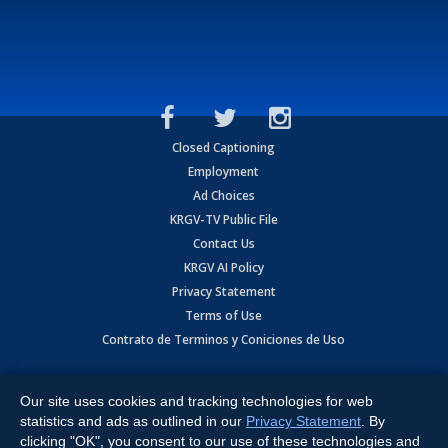
Closed Captioning
Employment
Ad Choices
KRGV-TV Public File
Contact Us
KRGV AI Policy
Privacy Statement
Terms of Use
Contrato de Terminos y Coniciones de Uso
Copyright
2026
MOBILE VIDEO TAPES, INC. (dba KRGV), 900 East
Expressway, Weslaco, TX 78596.
Our site uses cookies and tracking technologies for web
statistics and ads as outlined in our
Privacy Statement
. By
All Rights Reserved. Powered by:
Ruby Shore Software
clicking "OK", you consent to our use of these technologies and