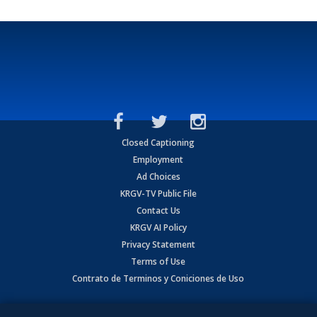
Closed Captioning
Employment
Ad Choices
KRGV-TV Public File
Contact Us
KRGV AI Policy
Privacy Statement
Terms of Use
Contrato de Terminos y Coniciones de Uso
Copyright
2026
MOBILE VIDEO TAPES, INC. (dba KRGV), 900 East