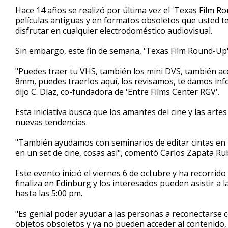
2
Hace 14 años se realizó por última vez el 'Texas Film Rou
minutes,
películas antiguas y en formatos obsoletos que usted te
35
disfrutar en cualquier electrodoméstico audiovisual.
seconds
Volume
90%
Sin embargo, este fin de semana, 'Texas Film Round-Up
"Puedes traer tu VHS, también los mini DVS, también ac
8mm, puedes traerlos aquí, los revisamos, te damos inf
dijo C. Díaz, co-fundadora de 'Entre Films Center RGV'.
Esta iniciativa busca que los amantes del cine y las art
nuevas tendencias.
"También ayudamos con seminarios de editar cintas en 
en un set de cine, cosas así", comentó Carlos Zapata Ru
Este evento inició el viernes 6 de octubre y ha recorrido
finaliza en Edinburg y los interesados pueden asistir a 
hasta las 5:00 pm.
"Es genial poder ayudar a las personas a reconectarse 
objetos obsoletos y ya no pueden acceder al contenido,