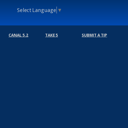
Select Language
▼
CANAL 5.2
TAKE 5
SUBMIT A TIP