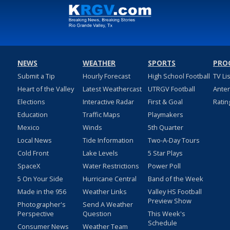
NEWS
WEATHER
SPORTS
PRO
Submit a Tip
Hourly Forecast
High School Football
TV Li
Heart of the Valley
Latest Weathercast
UTRGV Football
Ante
Elections
Interactive Radar
First & Goal
Ratin
Education
Traffic Maps
Playmakers
Mexico
Winds
5th Quarter
Local News
Tide Information
Two-A-Day Tours
Cold Front
Lake Levels
5 Star Plays
SpaceX
Water Restrictions
Power Poll
5 On Your Side
Hurricane Central
Band of the Week
Made in the 956
Weather Links
Valley HS Football
Preview Show
Photographer's
Send A Weather
Perspective
Question
This Week's
Schedule
Consumer News
Weather Team