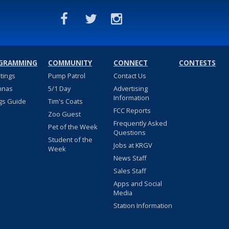
GRAMMING
COMMUNITY
CONNECT
CONTESTS
stings
Pump Patrol
Contact Us
nnas
5/1 Day
Advertising
Information
gs Guide
Tim's Coats
FCC Reports
Zoo Guest
Frequently Asked
Pet of the Week
Questions
Student of the
Jobs at KRGV
Week
News Staff
Sales Staff
Apps and Social
Media
Station Information