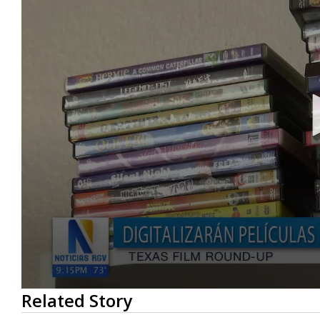
0
Related Story
seconds
of