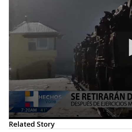
0
Related Story
seconds
of