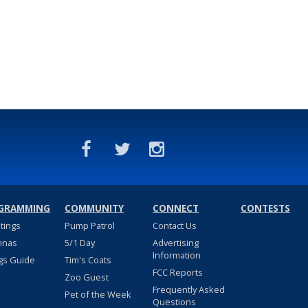
GRAMMING
COMMUNITY
CONNECT
CONTESTS
stings
Pump Patrol
Contact Us
nnas
5/1 Day
Advertising
Information
gs Guide
Tim's Coats
FCC Reports
Zoo Guest
Frequently Asked
Pet of the Week
Questions