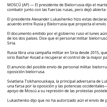
48
MOSCÚ (AP) — El presidente de Bielorrusia dijo el marte
seconds
Volume
combatir junto con las fuerzas rusas, pero dejó abierta 
90%
El presidente Alexander Lukashenko hizo estas declarac
acuerdo entre Rusia y Bielorrusia que proyecta el envío d
El documento emitido por el gobierno ruso el lunes aún 
de los dos países. Dice que el personal militar bielorru
Siria.
Rusia libra una campaña militar en Siria desde 2015, qu
sirio Bashar Assad a recuperar el control de la mayor pa
El anuncio del posible envío de personal militar bielorr
oposición bielorrusa.
Sviatlana Tsikhanouskaya, la principal adversaria de L
una farsa por la oposición y las potencias occidentales—
apoyo de Moscú a su represión de las protestas postele
Lukashenko dijo que no ha autorizado aún el envío de 