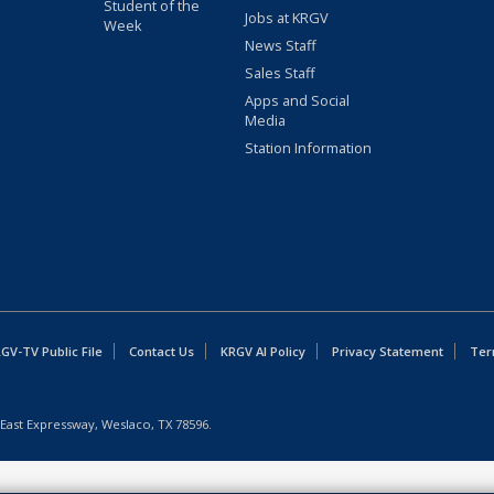
Student of the
Jobs at KRGV
Week
News Staff
Sales Staff
Apps and Social
Media
Station Information
GV-TV Public File
Contact Us
KRGV AI Policy
Privacy Statement
Ter
East Expressway, Weslaco, TX 78596.