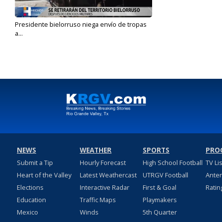
Presidente bielorruso niega envío de tropas
a...
Feb 8, 2022
NEWS
WEATHER
SPORTS
PRO
Submit a Tip
Hourly Forecast
High School Football
TV Li
Heart of the Valley
Latest Weathercast
UTRGV Football
Ante
Elections
Interactive Radar
First & Goal
Ratin
Education
Traffic Maps
Playmakers
Mexico
Winds
5th Quarter