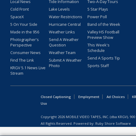
Local News
Tide Information
Two-A-Day Tours
Cold Front
Lake Levels
5 Star Plays
SpaceX
Water Restrictions
Power Poll
5 On Your Side
Hurricane Central
Band of the Week
Made in the 956
Weather Links
Valley HS Football
Preview Show
Photographer's
Send A Weather
Perspective
Question
This Week's
Schedule
Consumer News
Weather Team
Send A Sports Tip
Find The Link
Submit A Weather
Photo
Sports Staff
KRGV 5.1 News Live
Stream
Closed Captioning
Employment
Ad Choices
KR
Uso
Copyright
2026
MOBILE VIDEO TAPES, INC. (dba KRGV), 900 
All Rights Reserved. Powered by:
Ruby Shore Software