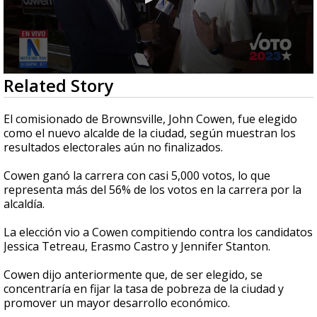
0
Related Story
seconds
of
1
El comisionado de Brownsville, John Cowen, fue elegido
minute,
como el nuevo alcalde de la ciudad, según muestran los
52
resultados electorales aún no finalizados.
seconds
Cowen ganó la carrera con casi 5,000 votos, lo que
representa más del 56% de los votos en la carrera por la
alcaldía.
La elección vio a Cowen compitiendo contra los candidatos
Jessica Tetreau, Erasmo Castro y Jennifer Stanton.
Cowen dijo anteriormente que, de ser elegido, se
concentraría en fijar la tasa de pobreza de la ciudad y
promover un mayor desarrollo económico.