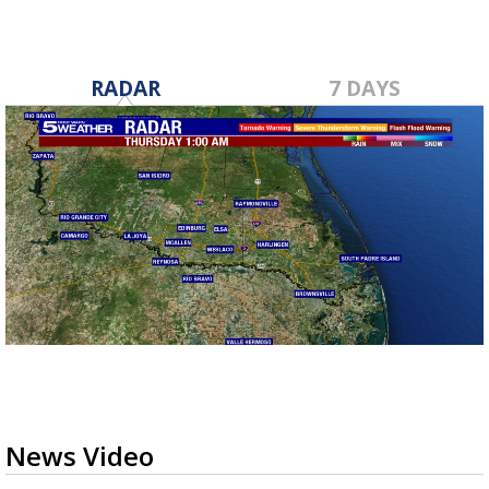
RADAR
7 DAYS
News Video