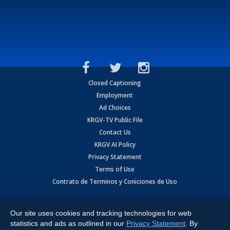
Closed Captioning
Employment
Ad Choices
KRGV-TV Public File
Contact Us
KRGV AI Policy
Privacy Statement
Terms of Use
Contrato de Terminos y Coniciones de Uso
Copyright
2026
MOBILE VIDEO TAPES, INC. (dba KRGV), 900 East
Expressway, Weslaco, TX 78596.
Our site uses cookies and tracking technologies for web
statistics and ads as outlined in our
Privacy Statement
. By
All Rights Reserved. Powered by:
Ruby Shore Software