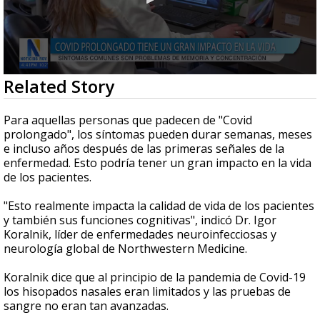
0
Related Story
seconds
of
2
Para aquellas personas que padecen de "Covid
minutes,
prolongado", los síntomas pueden durar semanas, meses
24
e incluso años después de las primeras señales de la
seconds
enfermedad. Esto podría tener un gran impacto en la vida
de los pacientes.
"E
sto realmente impacta la calidad de vida de los pacientes
y también sus funciones cognitivas", indicó
Dr. Igor
Koralnik, líder de enfermedades neuroinfecciosas y
neurología global de Northwestern Medicine.
Koralnik dice que al principio de la pandemia de Covid-19
los hisopados nasales eran limitados y
las pruebas de
sangre no eran tan avanzadas.