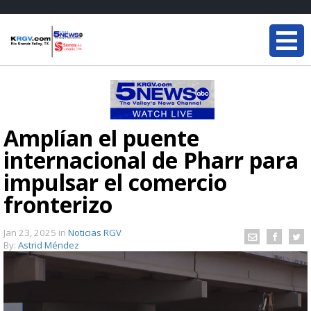
Amplían el puente
internacional de Pharr para
impulsar el comercio
fronterizo
Jan 23, 2025
in
Noticias RGV
By:
Astrid Méndez