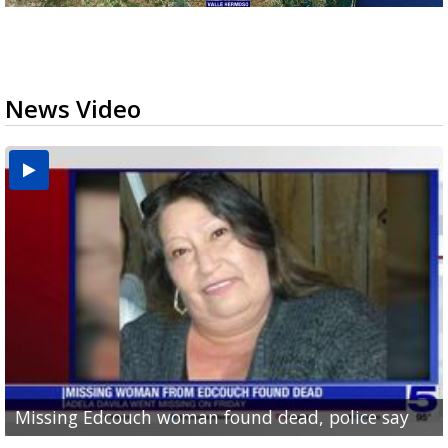
News Video
No charges filed after driver crashes into building
Valley View ISD offering free meals to students for
Brownsville police warn residents about scam
Edinburg man who tried to bite police officer
Missing Edcouch woman found dead, police say
in Mission
upcoming school year
calls from fake officers
during arrest sentenced on...