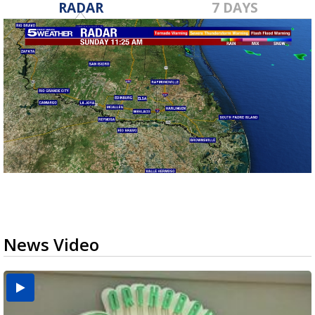
RADAR
7 DAYS
News Video