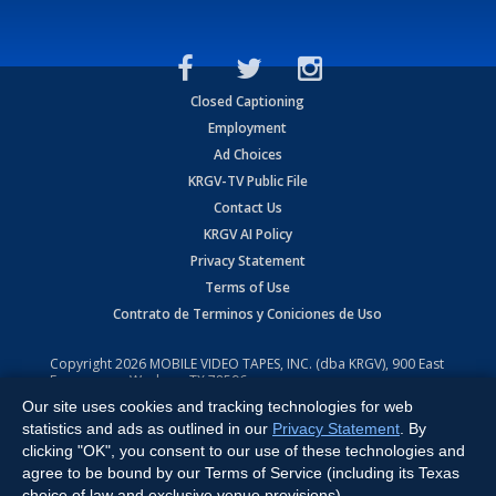
Closed Captioning
Employment
Ad Choices
KRGV-TV Public File
Contact Us
KRGV AI Policy
Privacy Statement
Terms of Use
Contrato de Terminos y Coniciones de Uso
Copyright
2026
MOBILE VIDEO TAPES, INC. (dba KRGV), 900 East
Expressway, Weslaco, TX 78596.
Our site uses cookies and tracking technologies for web
All Rights Reserved. Powered by:
Ruby Shore Software
statistics and ads as outlined in our
Privacy Statement
. By
clicking "OK", you consent to our use of these technologies and
agree to be bound by our Terms of Service (including its Texas
choice of law and exclusive venue provisions).