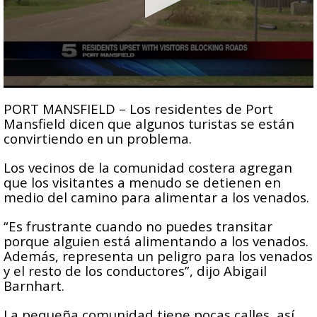
0
seconds
PORT MANSFIELD – Los residentes de Port
of
Mansfield dicen que algunos turistas se están
45
convirtiendo en un problema.
seconds
Los vecinos de la comunidad costera agregan
que los visitantes a menudo se detienen en
medio del camino para alimentar a los venados.
“Es frustrante cuando no puedes transitar
porque alguien está alimentando a los venados.
Además, representa un peligro para los venados
y el resto de los conductores”, dijo Abigail
Barnhart.
La pequeña comunidad tiene pocas calles, así