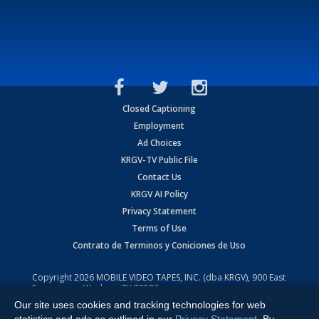
Closed Captioning
Employment
Ad Choices
KRGV-TV Public File
Contact Us
KRGV AI Policy
Privacy Statement
Terms of Use
Contrato de Terminos y Coniciones de Uso
Copyright
2026
MOBILE VIDEO TAPES, INC. (dba KRGV), 900 East
Expressway, Weslaco, TX 78596.
Our site uses cookies and tracking technologies for web
All Rights Reserved. Powered by:
Ruby Shore Software