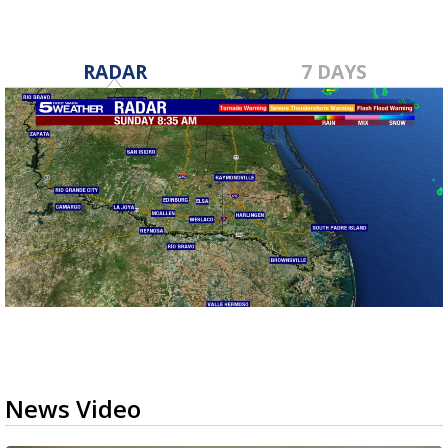
RADAR
7 DAYS
News Video