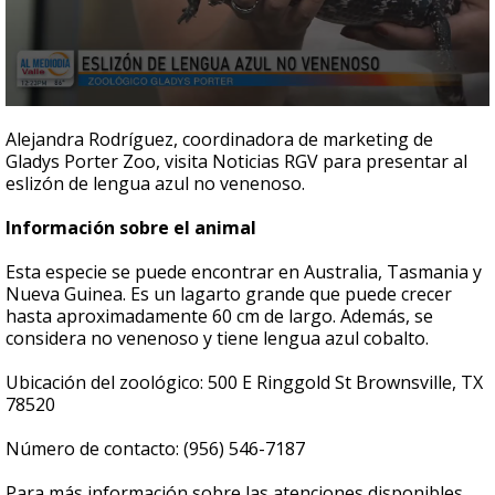
0
seconds
Alejandra Rodríguez, coordinadora de marketing de
of
Gladys Porter Zoo, visita Noticias RGV para presentar al
4
eslizón de lengua azul no venenoso.
minutes,
37
seconds
Información sobre el animal
Esta especie se puede encontrar en Australia, Tasmania y
Nueva Guinea. Es un lagarto grande que puede crecer
hasta aproximadamente 60 cm de largo. Además, se
considera no venenoso y tiene lengua azul cobalto.
Ubicación del zoológico: 500 E Ringgold St Brownsville, TX
78520
Número de contacto: (956) 546-7187
Para más información sobre las atenciones disponibles