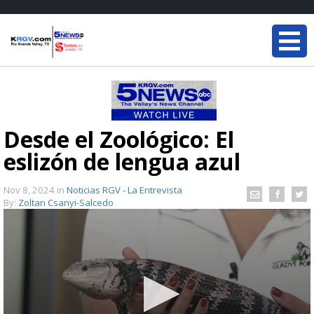
Desde el Zoológico: El
eslizón de lengua azul
Nov 8, 2024
in
Noticias RGV - La Entrevista
By:
Zoltan Csanyi-Salcedo