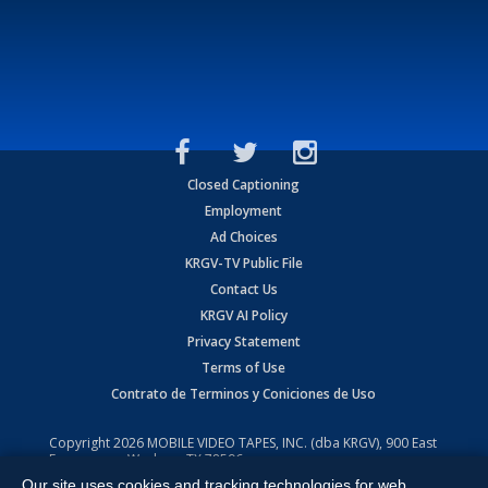
Closed Captioning
Employment
Ad Choices
KRGV-TV Public File
Contact Us
KRGV AI Policy
Privacy Statement
Terms of Use
Contrato de Terminos y Coniciones de Uso
Copyright
2026
MOBILE VIDEO TAPES, INC. (dba KRGV), 900 East
Expressway, Weslaco, TX 78596.
Our site uses cookies and tracking technologies for web
All Rights Reserved. Powered by:
Ruby Shore Software