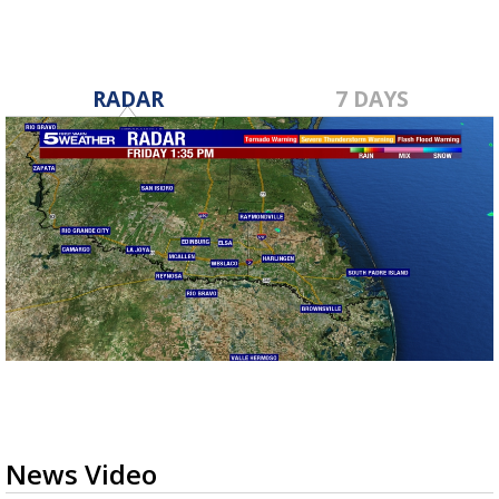
RADAR
7 DAYS
News Video