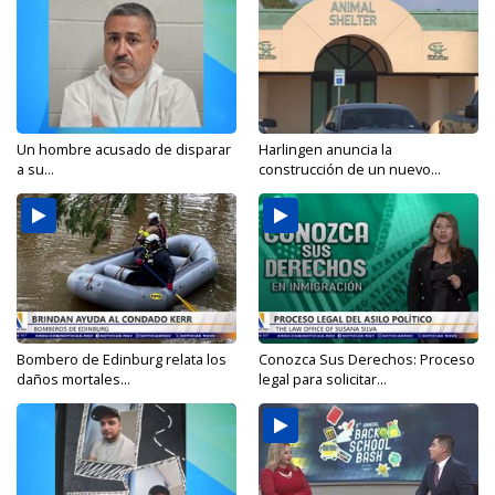
Un hombre acusado de disparar
Harlingen anuncia la
a su...
construcción de un nuevo...
Bombero de Edinburg relata los
Conozca Sus Derechos: Proceso
daños mortales...
legal para solicitar...