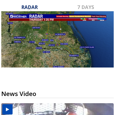
RADAR
7 DAYS
News Video