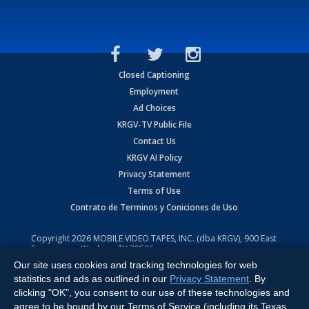
Closed Captioning
Employment
Ad Choices
KRGV-TV Public File
Contact Us
KRGV AI Policy
Privacy Statement
Terms of Use
Contrato de Terminos y Coniciones de Uso
Copyright
2026
MOBILE VIDEO TAPES, INC. (dba KRGV), 900 East
Expressway, Weslaco, TX 78596.
Our site uses cookies and tracking technologies for web
All Rights Reserved. Powered by:
Ruby Shore Software
statistics and ads as outlined in our
Privacy Statement
. By
clicking "OK", you consent to our use of these technologies and
agree to be bound by our Terms of Service (including its Texas