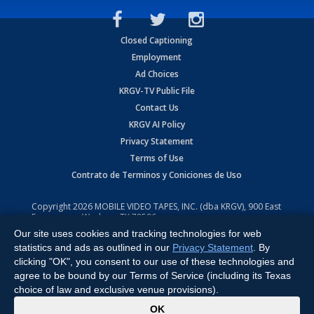
Closed Captioning
Employment
Ad Choices
KRGV-TV Public File
Contact Us
KRGV AI Policy
Privacy Statement
Terms of Use
Contrato de Terminos y Coniciones de Uso
Copyright
2026
MOBILE VIDEO TAPES, INC. (dba KRGV), 900 East
Expressway, Weslaco, TX 78596.
Our site uses cookies and tracking technologies for web
All Rights Reserved. Powered by:
Ruby Shore Software
statistics and ads as outlined in our
Privacy Statement
. By
clicking "OK", you consent to our use of these technologies and
agree to be bound by our Terms of Service (including its Texas
choice of law and exclusive venue provisions).
x
OK